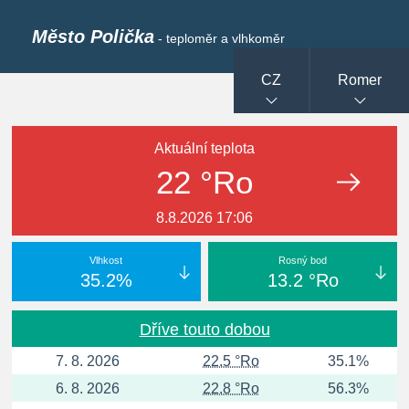
Město Polička
- teploměr a vlhkoměr
CZ
Romer
Aktuální teplota
22 °Ro
8.8.2026 17:06
Vlhkost
Rosný bod
35.2%
13.2 °Ro
Dříve touto dobou
7. 8. 2026
22.5 °Ro
35.1%
6. 8. 2026
22.8 °Ro
56.3%