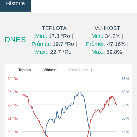
Historie
TEPLOTA
VLHKOST
Min.:
17.3 °Ro |
Min.:
34.2% |
DNES
Průměr:
19.7 °Ro |
Průměr:
47.16% |
Max.:
22.7 °Ro
Max.:
59.8%
Posledních 24 hodin
Teplota
Vlhkost
Rosný bod
24 °Ro
65 %
23 °Ro
60 %
22 °Ro
55 %
21 °Ro
50 %
20 °Ro
45 %